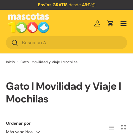
Envíos GRATIS
desde
49€
📦
Ir al contenido
Menú
Iniciar sesión
Carrito
Buscar
Buscar
Inicio
Gato l Movilidad y Viaje l Mochilas
Gato l Movilidad y Viaje l
Mochilas
Ordenar por
Lista
Cuadr
Más vendidos