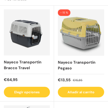
- 15 %
Nayeco Transportín
Nayeco Transportín
Bracco Travel
Pegaso
Precio normal
€64,95
Precio de venta
Precio normal
€13,55
€15,85
Elegir opciones
Añadir al carrito