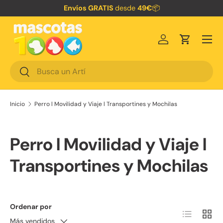
Envíos GRATIS
desde
49€
📦
Ir al contenido
Menú
Iniciar sesión
Carrito
Buscar
Buscar
Inicio
Perro l Movilidad y Viaje l Transportines y Mochilas
Perro l Movilidad y Viaje l
Transportines y Mochilas
Ordenar por
Lista
Cuadr
Más vendidos