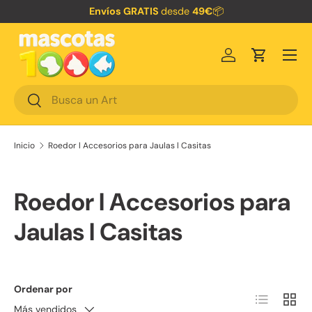
Envíos GRATIS
desde
49€
📦
Ir al contenido
Menú
Iniciar sesión
Carrito
Buscar
Buscar
Inicio
Roedor l Accesorios para Jaulas l Casitas
Roedor l Accesorios para
Jaulas l Casitas
Ordenar por
Lista
Cuadr
Más vendidos