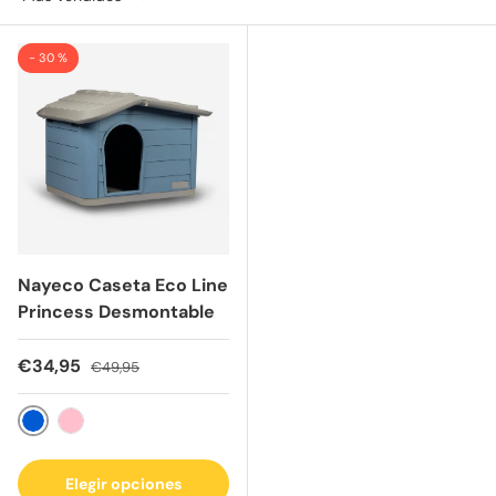
- 30 %
Nayeco Caseta Eco Line
Princess Desmontable
Precio de venta
Precio normal
€34,95
€49,95
Azul
Rosa
Elegir opciones