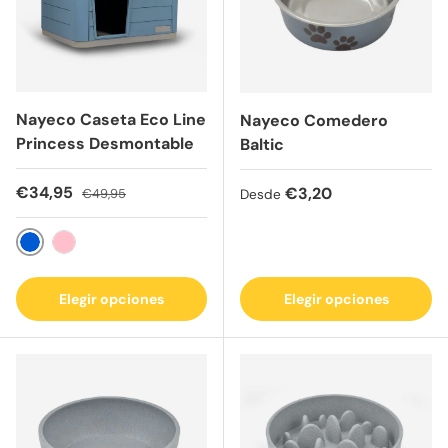
Nayeco Caseta Eco Line
Nayeco Comedero
Princess Desmontable
Baltic
Precio de venta
Precio normal
€34,95
Precio normal
€3,20
€49,95
Desde
Azul
Rosa
Elegir opciones
Elegir opciones