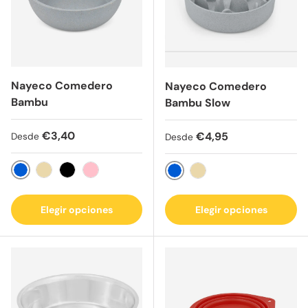
Nayeco Comedero
Nayeco Comedero
Bambu
Bambu Slow
Precio normal
€3,40
Precio normal
€4,95
Desde
Desde
Azul
Beige
Negro
Rosa
Azul
Beige
Elegir opciones
Elegir opciones