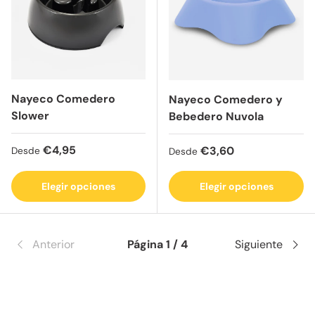
Nayeco Comedero
Nayeco Comedero y
Slower
Bebedero Nuvola
Precio normal
€4,95
Precio normal
€3,60
Desde
Desde
Elegir opciones
Elegir opciones
Anterior
Página 1 / 4
Siguiente