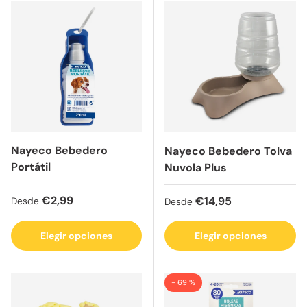
Nayeco Bebedero
Nayeco Bebedero Tolva
Portátil
Nuvola Plus
Precio normal
€2,99
Precio normal
€14,95
Desde
Desde
Elegir opciones
Elegir opciones
- 69 %