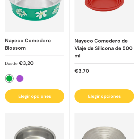
Nayeco Comedero
Nayeco Comedero de
Blossom
Viaje de Silicona de 500
ml
Precio normal
€3,20
Desde
Precio normal
€3,70
Verde
Púrpura
Elegir opciones
Elegir opciones