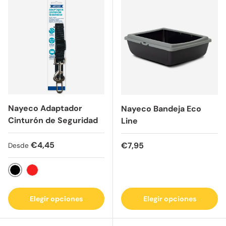
Nayeco Adaptador
Nayeco Bandeja Eco
Cinturón de Seguridad
Line
Precio normal
€4,45
Precio normal
€7,95
Desde
Negro
Rojo
Elegir opciones
Elegir opciones