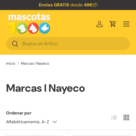
Envíos GRATIS
desde
49€
📦
Ir al contenido
Menú
Iniciar sesión
Carrito
Buscar
Buscar
Inicio
Marcas l Nayeco
Marcas l Nayeco
Ordenar por
Lista
Cuadr
Alfabéticamente, A-Z