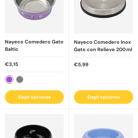
Nayeco Comedero Gato
Nayeco Comedero Inox
Baltic
Gato con Relieve 200 ml
Precio normal
€3,15
Precio normal
€5,99
Púrpura
Gris
Elegir opciones
Elegir opciones