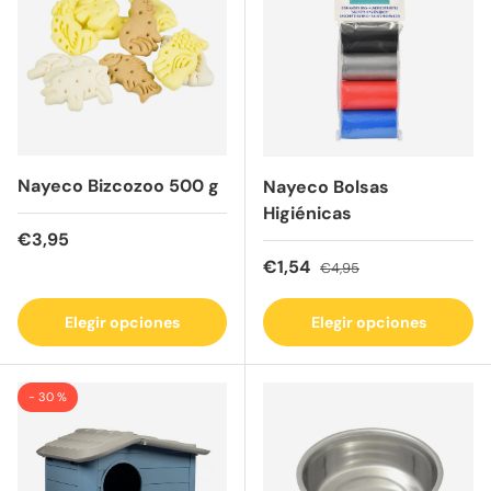
Nayeco Bizcozoo 500 g
Nayeco Bolsas
Higiénicas
Precio normal
€3,95
Precio de venta
Precio normal
€1,54
€4,95
Elegir opciones
Elegir opciones
- 30 %