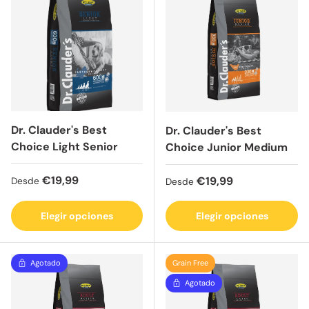
Dr. Clauder's Best
Dr. Clauder's Best
Choice Light Senior
Choice Junior Medium
Precio normal
€19,99
Precio normal
€19,99
Desde
Desde
Elegir opciones
Elegir opciones
Agotado
Grain Free
Agotado