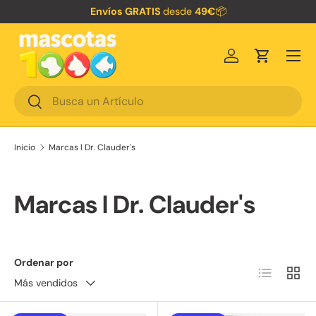
Envíos GRATIS
desde
49€
📦
Ir al contenido
Menú
Iniciar sesión
Carrito
Buscar
Buscar
Inicio
Marcas l Dr. Clauder's
Marcas l Dr. Clauder's
Ordenar por
Lista
Cuadr
Más vendidos