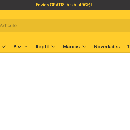
Envíos GRATIS
desde
49€
📦
Pez
Reptil
Marcas
Novedades
T