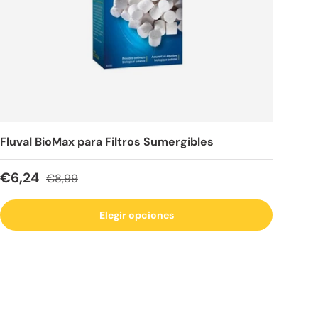
Fluval BioMax para Filtros Sumergibles
Precio de venta
Precio normal
€6,24
€8,99
Elegir opciones