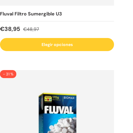
Fluval Filtro Sumergible U3
Precio de venta
Precio normal
€38,95
€48,97
Elegir opciones
- 31 %