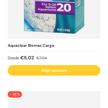
Aquaclear Biomax Carga
Precio de venta
Precio normal
€5,02
Desde
€7,04
Elegir opciones
- 48 %