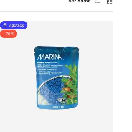
Ver como
Agotado
- 76 %