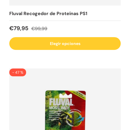
Fluval Recogedor de Proteínas PS1
Precio de venta
Precio normal
€79,95
€99,99
Elegir opciones
- 47 %