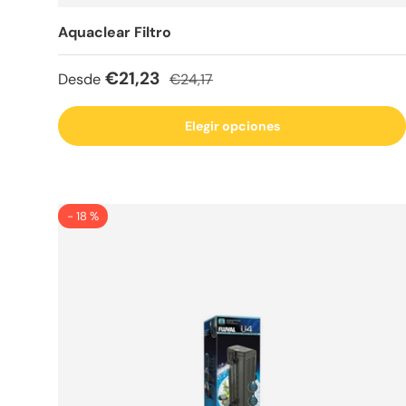
Aquaclear Filtro
Precio de venta
Precio normal
€21,23
Desde
€24,17
Elegir opciones
- 18 %