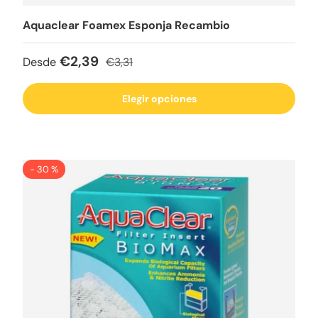
Aquaclear Foamex Esponja Recambio
Precio de venta
Precio normal
€2,39
Desde
€3,31
Elegir opciones
- 30 %