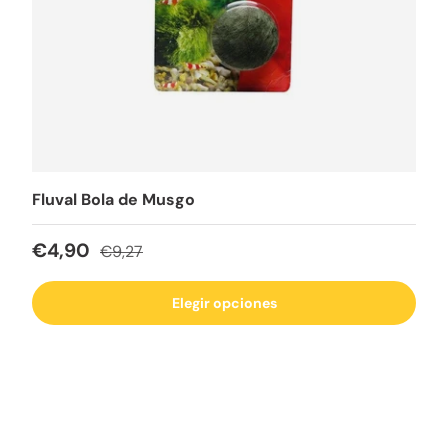
Fluval Bola de Musgo
Precio de venta
Precio normal
€4,90
€9,27
Elegir opciones