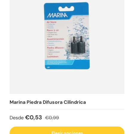
Marina Piedra Difusora Cilíndrica
Precio de venta
Precio normal
€0,53
Desde
€0,99
Elegir opciones