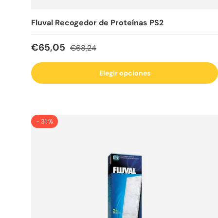
Fluval Recogedor de Proteínas PS2
Precio de venta
Precio normal
€65,05
€68,24
Elegir opciones
- 31 %