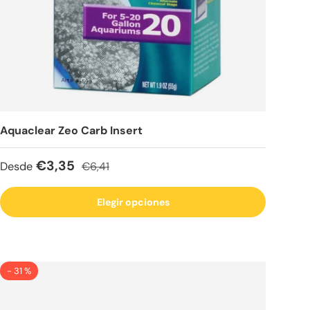
Aquaclear Zeo Carb Insert
Precio de venta
Precio normal
€3,35
Desde
€6,41
Elegir opciones
- 31 %