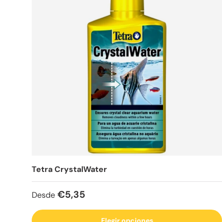
Tetra CrystalWater
Precio normal
€5,35
Desde
Elegir opciones