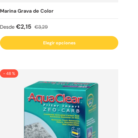
Marina Grava de Color
Precio de venta
Precio normal
€2,15
Desde
€3,29
Elegir opciones
- 48 %