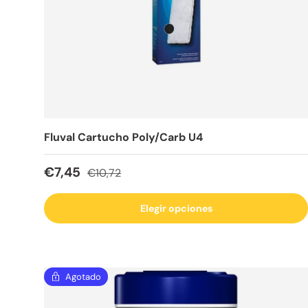
Fluval Cartucho Poly/Carb U4
Precio de venta
Precio normal
€7,45
€10,72
Elegir opciones
Agotado