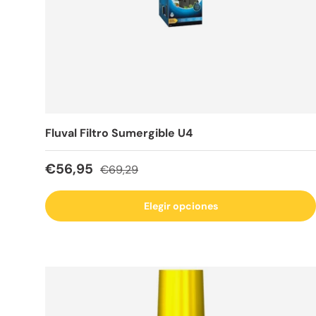
Fluval Filtro Sumergible U4
Precio de venta
Precio normal
€56,95
€69,29
Elegir opciones