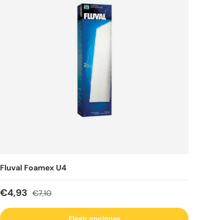
Fluval Foamex U4
Precio de venta
Precio normal
€4,93
€7,10
Elegir opciones