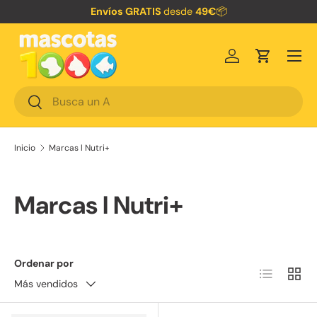
Envíos GRATIS
desde
49€
📦
Ir al contenido
Menú
Iniciar sesión
Carrito
Buscar
Buscar
Inicio
Marcas l Nutri+
Marcas l Nutri+
Ordenar por
Lista
Cuadr
Más vendidos