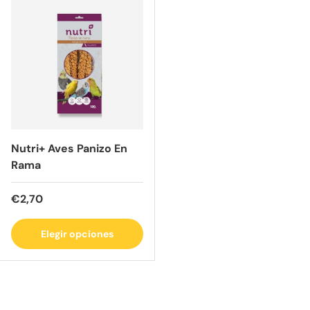
Nutri+ Aves Panizo En
Rama
Precio normal
€2,70
Elegir opciones