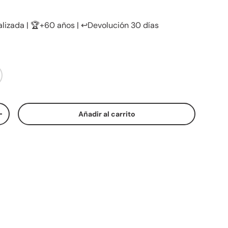
lizada | 🏆+60 años | ↩️Devolución 30 días
Añadir al carrito
ad
Aumentar la cantidad