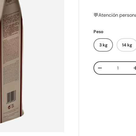
💬Atención persona
Peso
3 kg
14 kg
Cant.
Disminuir cantid