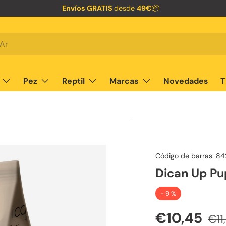
Envíos GRATIS
desde
49€
📦
Pez
Reptil
Marcas
Novedades
T
Código de barras:
84
Dican Up Pu
- 9 %
Precio de 
Pre
€10,45
€11