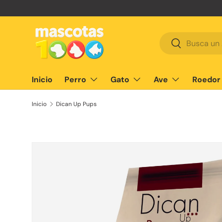
Ir al contenido
Buscar
Buscar
Inicio
Perro
Gato
Ave
Roedor
Inicio
Dican Up Pups
Ir directamente a la información del producto