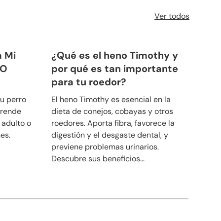
Ver todos
a Mi
¿Qué es el heno Timothy y
¿Po
 O
por qué es tan importante
pe
para tu roedor?
pre
u perro
El heno Timothy es esencial en la
Desc
prende
dieta de conejos, cobayas y otros
pece
adulto o
roedores. Aporta fibra, favorece la
Apre
es.
digestión y el desgaste dental, y
alim
previene problemas urinarios.
para
Descubre sus beneficios...