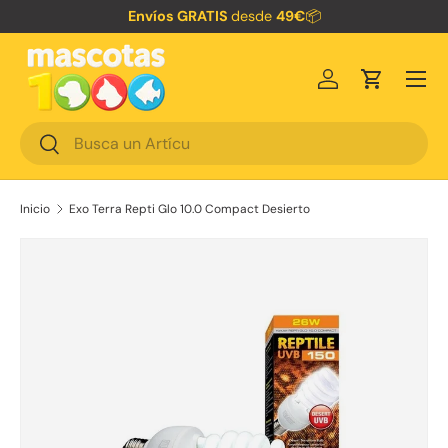
Envíos GRATIS
desde
49€
📦
Ir al contenido
Menú
Iniciar sesión
Carrito
Buscar
Buscar
Inicio
Exo Terra Repti Glo 10.0 Compact Desierto
La imagen 2 ya está disponible en la vista de galería
Ir directamente a la información del producto