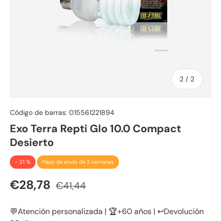
de
2
/
2
Código de barras:
015561221894
Exo Terra Repti Glo 10.0 Compact
Desierto
- 31 %
Plazo de envío de 2 semanas
Precio de venta
Precio normal
€28,78
€41,44
💬Atención personalizada | 🏆+60 años | ↩️Devolución