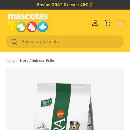
Envíos GRATIS
desde
49€
📦
Ir al contenido
Menú
Iniciar sesión
Carrito
Buscar
Buscar
Inicio
Libra Adult con Pollo
Ir directamente a la información del producto