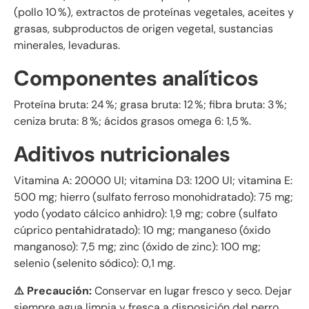
(pollo 10 %), extractos de proteínas vegetales, aceites y
grasas, subproductos de origen vegetal, sustancias
minerales, levaduras.
Componentes analíticos
Proteína bruta: 24 %; grasa bruta: 12 %; fibra bruta: 3 %;
ceniza bruta: 8 %; ácidos grasos omega 6: 1,5 %.
Aditivos nutricionales
Vitamina A: 20000 UI; vitamina D3: 1200 UI; vitamina E:
500 mg; hierro (sulfato ferroso monohidratado): 75 mg;
yodo (yodato cálcico anhidro): 1,9 mg; cobre (sulfato
cúprico pentahidratado): 10 mg; manganeso (óxido
manganoso): 7,5 mg; zinc (óxido de zinc): 100 mg;
selenio (selenito sódico): 0,1 mg.
⚠️ Precaución:
Conservar en lugar fresco y seco. Dejar
siempre agua limpia y fresca a disposición del perro.