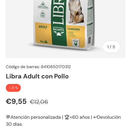
de
1
/
5
Código de barras:
8410650170312
Libra Adult con Pollo
- 21 %
Precio de venta
Precio normal
€9,55
€12,06
💬Atención personalizada | 🏆+60 años | ↩️Devolución
30 días